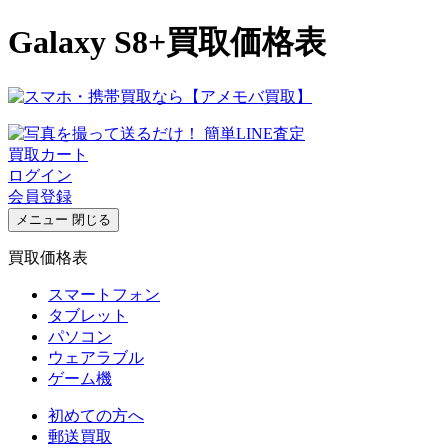
Galaxy S8+買取価格表
買取カート
ログイン
会員登録
メニュー
閉じる
買取価格表
スマートフォン
タブレット
パソコン
ウェアラブル
ゲーム機
初めての方へ
郵送買取