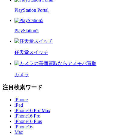
PlayStation Portal
PlayStation5
任天堂スイッチ
カメラ
注目検索ワード
iPhone
iPad
iPhone16 Pro Max
iPhone16 Pro
iPhone16 Plus
iPhone16
Mac