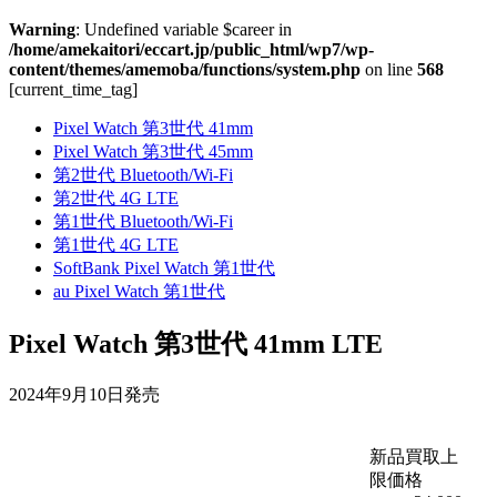
Warning
: Undefined variable $career in
/home/amekaitori/eccart.jp/public_html/wp7/wp-
content/themes/amemoba/functions/system.php
on line
568
[current_time_tag]
Pixel Watch 第3世代 41mm
Pixel Watch 第3世代 45mm
第2世代 Bluetooth/Wi-Fi
第2世代 4G LTE
第1世代 Bluetooth/Wi-Fi
第1世代 4G LTE
SoftBank Pixel Watch 第1世代
au Pixel Watch 第1世代
Pixel Watch 第3世代 41mm LTE
2024年9月10日発売
新品買取上
限価格